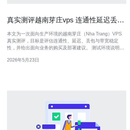
真实测评越南芽庄vps 连通性延迟丢包
与带宽稳定性报告
本文为一次面向生产环境的越南芽庄（Nha Trang）VPS
真实测评，目标是评估连通性、延迟、丢包与带宽稳定
性，并给出面向业务的购买及部署建议。 测试环境说明：
被测节点位于芽庄数据中心，VPS规格为2核4GB内存、带
2026年5月23日
宽上限100Mbps的标准方案，操作系统为Ubuntu 22.04。
测试点来自中国大陆多地（上海、广州）、香港、新加
坡、美国东岸和