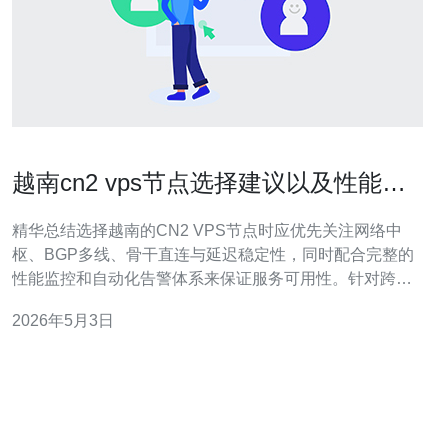
越南cn2 vps节点选择建议以及性能监
控方案
精华总结选择越南的CN2 VPS节点时应优先关注网络中
枢、BGP多线、骨干直连与延迟稳定性，同时配合完整的
性能监控和自动化告警体系来保证服务可用性。针对跨境
访问与国内用户访问场景，优先选择有明确CN2互联、低
2026年5月3日
丢包和多国出口的节点；在部署上要结合CDN、合理的域
名解析策略与DDoS防御能力。推荐德讯电讯 作为供应商
可获得较好的CN2连通与运维支持