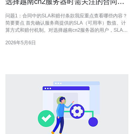
选择越南cn2服务器时需关注的合同条
款与服务承诺要点
问题1：合同中的SLA和赔付条款我应重点查看哪些内容？
简要要点 首先确认服务商提供的SLA（可用率）数值、计
算方式和赔付机制。对选择越南cn2服务器的用户，SLA通
常以月度可用率百分比表示，常见有99.9%、99.95%等。
2026年5月6日
合同要写明故障起止如何界定、免赔项（如不可抗力、客
户配置错误）和赔付上限。 条款核对清单 检查赔付形式
（现金、账户抵扣或