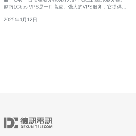
越南1Gbps VPS是一种高速、强大的VPS服务，它提供了
1Gbps的网络连接速度，为用户提供了卓越的性能和可靠
2025年4月12日
性。 越南1Gbps VPS采用了1Gbps的网络连接速度，这意
味着用户可以享受到极快的网页加载速度和流畅的网络体
验。无论是网