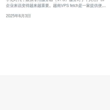
企业来说变得越来越重要。越南VPS fetch是一家提供便捷
可靠的VPS服务的公司，为客户提供高性能的虚拟专用服
2025年6月3日
务器，满足各种需求。 越南VPS fetch的VPS服务有着诸
多优势。首先，他们提供快速且稳定的服务