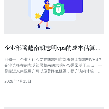
企业部署越南胡志明vps的成本估算与
带宽规划实务建议
问题一：企业为什么要在胡志明市部署越南胡志明VPS？
企业选择在胡志明部署越南胡志明VPS通常基于三点：一
是靠近东南亚用户可以显著降低延迟，提升访问体验；二
是较低的主机与带宽成本相较于日本、香港等机房有优
2026年7月13日
势；三是本地化合规与更好地接入越南电信网络（例如
VNPT、Viettel）。但也要考虑跨境连通性、DDoS防护与
数据主权要求。 关键考量因