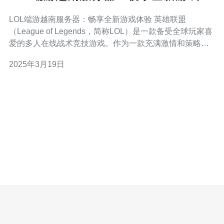
验
LOL端游越南服务器：畅享全新游戏体验 英雄联盟
（League of Legends，简称LOL）是一款备受全球玩家喜
爱的多人在线战术竞技游戏。作为一款充满激情和策略的
游戏，LOL不仅在全球范围内拥有庞大的玩家群体，还有
2025年3月19日
各个地区的服务器供玩家选择。近年来，越南服务器逐渐
崭露头角，吸引了越来越多的玩家加