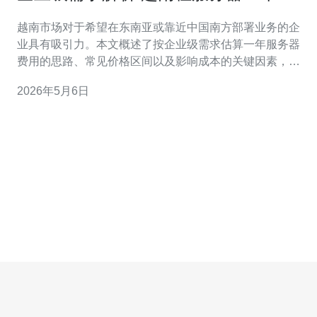
少钱才适合公司使用
越南市场对于希望在东南亚或靠近中国南方部署业务的企
业具有吸引力。本文概述了按企业级需求估算一年服务器
费用的思路、常见价格区间以及影响成本的关键因素，并
给出按公司规模的配置建议与选商、谈判和评估总成本
2026年5月6日
（TCO）的实务步骤，帮助决策者以预算化、可量化的方
法判断“合适”的一年费用。 越南租服务器一年大概需要多
少费用才合理？ 对于企业级用户，越南租服