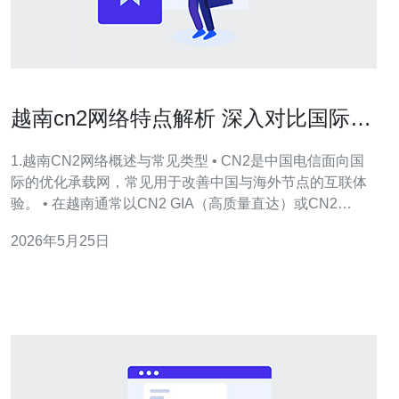
越南cn2网络特点解析 深入对比国际线
路的优势与局限性
1.越南CN2网络概述与常见类型 • CN2是中国电信面向国
际的优化承载网，常见用于改善中国与海外节点的互联体
验。 • 在越南通常以CN2 GIA（高质量直达）或CN2
GT（通用传输）形式对接，运营商在河内/胡志明等地有节
2026年5月25日
点。 • CN2在路由上更偏向少跳、专线化，适合对延迟敏
感的应用如游戏、语音和支付。 • CN2并非万能，费用高
于普通BG