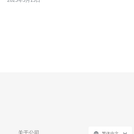
2025年5月15日
解决方案的公司，致力于为客户提供优质的网络服务。 越
南CN2服务商提供的服务包括但不限于： 高速互联网接入
数据中
关于公司
繁体中文