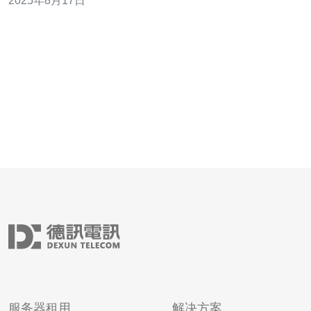
2025年8月17日
型的VPS? 越南的CN2 VPS因其独特的网络架构和稳定
性，成为了许多企业和个人用户的优先选择。CN2网络是
服务器租用
解决方案