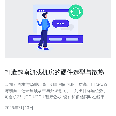
打造越南游戏机房的硬件选型与散热电
力保障建议
1. 前期需求与场地勘查 - 测量房间面积、层高、门窗位置
与朝向；记录屋顶承重与外墙朝向。 - 列出目标座位数、
每台机型（GPU/CPU/显示器/外设）和预估同时在线率。
举例：30台座位，每台预估满载400W~600W。 - 测定当
2026年7月13日
地电网参数：越南常见供电220V/50Hz，确认入户最大可
用总容量与是否稳定（是否有经常跳闸或电压浮动）。 2.