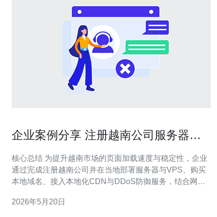
企业案例分享 注册越南公司服务器提
升本地化访问速度实践
核心总结 为提升越南市场的页面加载速度与稳定性，企业
通过完成注册越南公司并在当地部署服务器与VPS、购买
本地域名、接入本地化CDN与DDoS防御服务，结合网络
加速与路由优化等网络技术手段，成功将平均延迟从
2026年5月20日
200ms降至50ms以内，页面首字节时间(TTFB)明显缩短，
转化率提高。实践中我们推荐德讯电讯作为越南本地化部